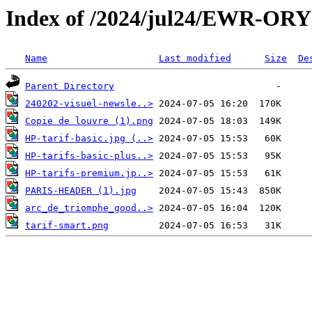
Index of /2024/jul24/EWR-ORY
Name
Last modified
Size
De
Parent Directory
240202-visuel-newsle..>
Copie de louvre (1).png
HP-tarif-basic.jpg (..>
HP-tarifs-basic-plus..>
HP-tarifs-premium.jp..>
PARIS-HEADER (1).jpg
arc_de_triomphe_good..>
tarif-smart.png