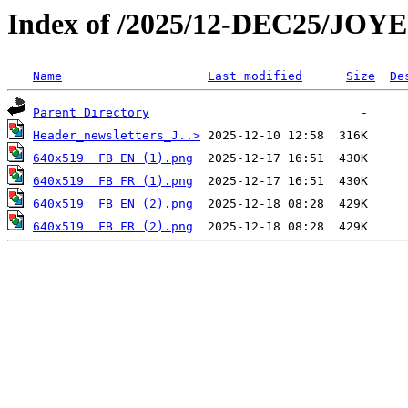
Index of /2025/12-DEC25/JO
Name
Last modified
Size
De
Parent Directory
Header_newsletters_J..>
640x519  FB EN (1).png
640x519  FB FR (1).png
640x519  FB EN (2).png
640x519  FB FR (2).png