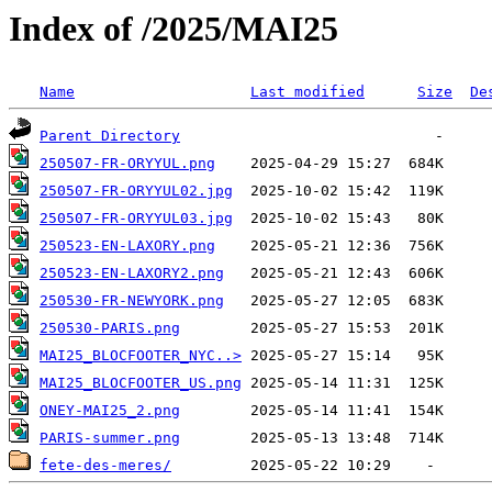
Index of /2025/MAI25
Name
Last modified
Size
De
Parent Directory
250507-FR-ORYYUL.png
250507-FR-ORYYUL02.jpg
250507-FR-ORYYUL03.jpg
250523-EN-LAXORY.png
250523-EN-LAXORY2.png
250530-FR-NEWYORK.png
250530-PARIS.png
MAI25_BLOCFOOTER_NYC..>
MAI25_BLOCFOOTER_US.png
ONEY-MAI25_2.png
PARIS-summer.png
fete-des-meres/