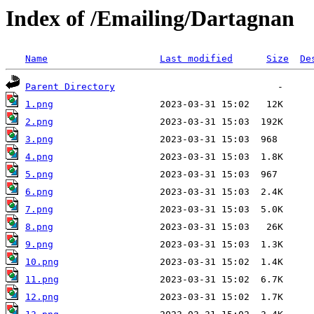
Index of /Emailing/Dartagnan
Name
Last modified
Size
De
Parent Directory
1.png
2.png
3.png
4.png
5.png
6.png
7.png
8.png
9.png
10.png
11.png
12.png