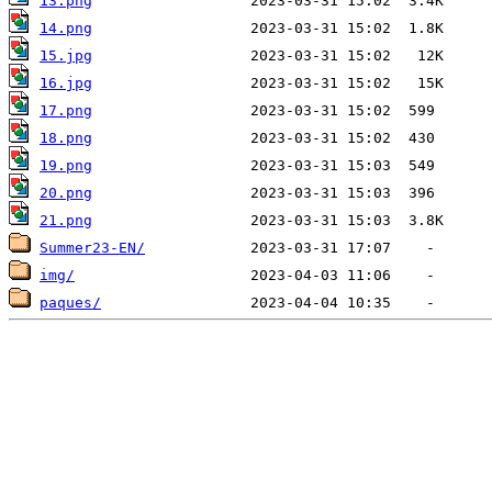
13.png
14.png
15.jpg
16.jpg
17.png
18.png
19.png
20.png
21.png
Summer23-EN/
img/
paques/