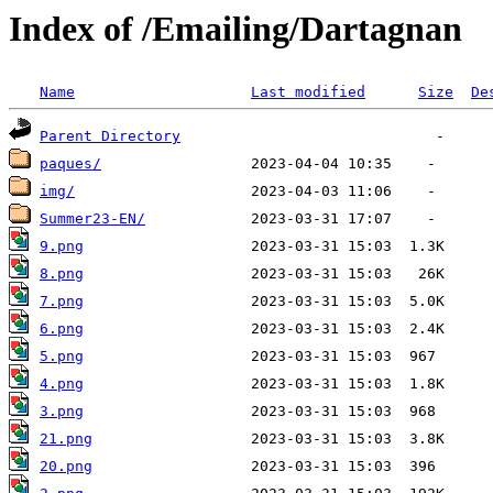
Index of /Emailing/Dartagnan
Name
Last modified
Size
De
Parent Directory
paques/
img/
Summer23-EN/
9.png
8.png
7.png
6.png
5.png
4.png
3.png
21.png
20.png