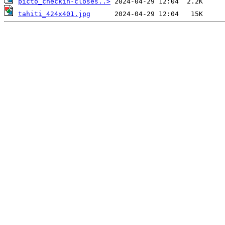
picto_checkin-closes..>
tahiti_424x401.jpg