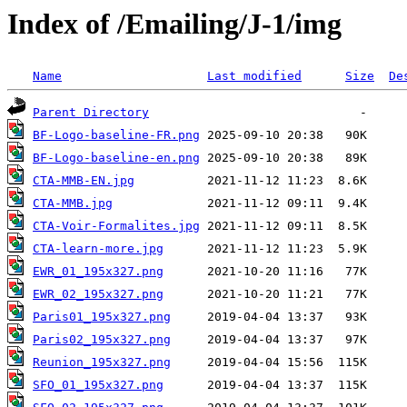
Index of /Emailing/J-1/img
Name
Last modified
Size
De
Parent Directory
BF-Logo-baseline-FR.png
BF-Logo-baseline-en.png
CTA-MMB-EN.jpg
CTA-MMB.jpg
CTA-Voir-Formalites.jpg
CTA-learn-more.jpg
EWR_01_195x327.png
EWR_02_195x327.png
Paris01_195x327.png
Paris02_195x327.png
Reunion_195x327.png
SFO_01_195x327.png