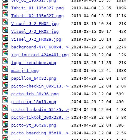
SFO_02_195x327.png
Tahiti_01_195x327.png
Tahiti_02_195x327.png
Visuel_J-2_EN02.jpg
Visuel_J-2_FR02.jpg
Visuel_J-2_FR02a.jpg
background-NYC_600x4..>
img-foulard_424x401.jpg
logo-frenchbee.png
mia-j-1.png
papillon_64x32.png
picto-checkin_89x113..>
picto-fcb_36x36.png
picto-ig_18x19.png
picto-linkedin_551x5..>
picto-tiktok_200x229..>
picto-yt_36x26.png
picto_boarding_85x10..>